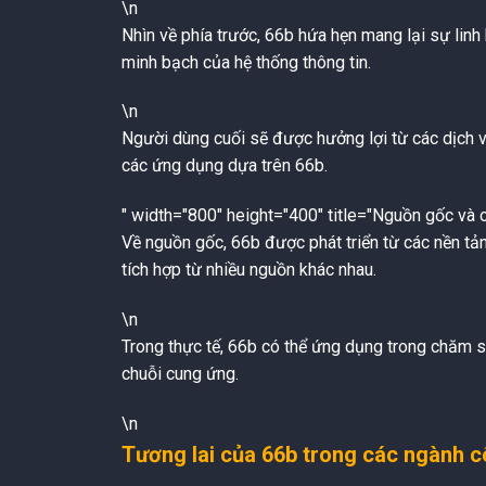
\n
Nhìn về phía trước, 66b hứa hẹn mang lại sự linh
minh bạch của hệ thống thông tin.
\n
Người dùng cuối sẽ được hưởng lợi từ các dịch v
các ứng dụng dựa trên 66b.
" width="800" height="400" title="Nguồn gốc và
Về nguồn gốc, 66b được phát triển từ các nền tả
tích hợp từ nhiều nguồn khác nhau.
\n
Trong thực tế, 66b có thể ứng dụng trong chăm só
chuỗi cung ứng.
\n
Tương lai của 66b trong các ngành 