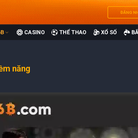
ĐĂNG N
6B
CASINO
THỂ THAO
XỔ SỐ
B
iềm năng