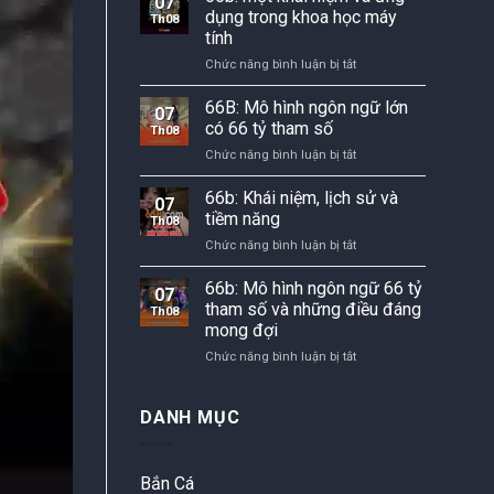
07
về
dụng trong khoa học máy
Th08
một
tính
mô
66b:
Chức năng bình luận bị tắt
hình
một
ngôn
khái
ngữ
66B: Mô hình ngôn ngữ lớn
07
niệm
66
có 66 tỷ tham số
Th08
và
tỷ
66B:
Chức năng bình luận bị tắt
ứng
tham
Mô
dụng
số
hình
66b: Khái niệm, lịch sử và
trong
07
ngôn
khoa
tiềm năng
Th08
ngữ
học
66b:
Chức năng bình luận bị tắt
lớn
máy
Khái
có
tính
niệm,
66b: Mô hình ngôn ngữ 66 tỷ
66
07
lịch
tỷ
tham số và những điều đáng
Th08
sử
tham
mong đợi
và
số
66b:
Chức năng bình luận bị tắt
tiềm
Mô
năng
hình
ngôn
DANH MỤC
ngữ
66
tỷ
Bắn Cá
tham