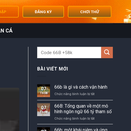
HẬP
ĐĂNG KÝ
CHƠI THỬ
ẮN CÁ
BÀI VIẾT MỚI
66b là gì và cách vận hành
07
Th08
66b
Chức năng bình luận bị tắt
là
gì
66B: Tổng quan về một mô
07
và
hình ngôn ngữ 66 tỷ tham số
Th08
cách
66B:
Chức năng bình luận bị tắt
vận
Tổng
hành
quan
66b: một khái niệm và ứng