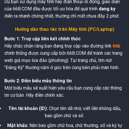
Dù bạn sử dụng máy tính hay điện thoại di động, giao diện
của 66B.COM đều được tối ưu hóa để quá trình
dang ky
diễn ra nhanh chóng nhất, thường chỉ mất chưa đầy 2 phút.
Hướng dẫn thao tác trên Máy tính (PC/Laptop)
Bước 1: Truy cập liên kết chính thức
Hãy chắc chắn rằng bạn đang truy cập vào đường link
66b
chính thống được cung cấp bởi 66B.COM để tránh các trang
web giả mạo lừa đảo (phishing). Tại trang chủ, tìm nút
"Đăng Ký" thường nằm ở góc trên cùng bên phải màn hình.
Bước 2: Điền biểu mẫu thông tin
Một biểu mẫu sẽ xuất hiện yêu cầu bạn cung cấp các thông
tin cơ bản. Hãy điền chính xác:
Tên tài khoản (ID):
Chọn tên dễ nhớ, viết liền không dấu,
bao gồm chữ và số.
Mật khẩu:
Nên bao gồm chữ hoa, chữ thường, số và ký tự