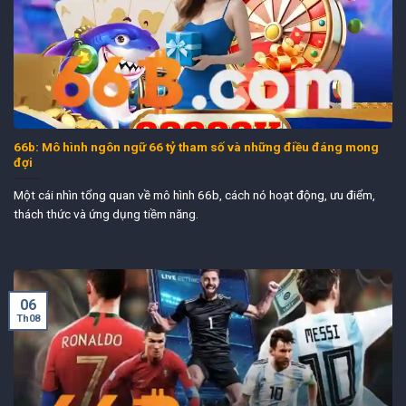
66b: Mô hình ngôn ngữ 66 tỷ tham số và những điều đáng mong
đợi
Một cái nhìn tổng quan về mô hình 66b, cách nó hoạt động, ưu điểm,
thách thức và ứng dụng tiềm năng.
06
Th08