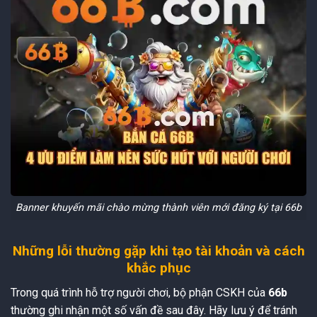
Banner khuyến mãi chào mừng thành viên mới đăng ký tại 66b
Những lỗi thường gặp khi tạo tài khoản và cách
khắc phục
Trong quá trình hỗ trợ người chơi, bộ phận CSKH của
66b
thường ghi nhận một số vấn đề sau đây. Hãy lưu ý để tránh