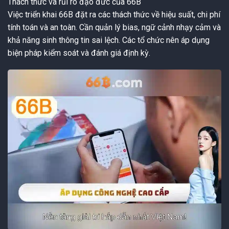
Thách thức và rủi ro đạo đức của 66B
Việc triển khai 66B đặt ra các thách thức về hiệu suất, chi phí
tính toán và an toàn. Cần quản lý bias, ngữ cảnh nhạy cảm và
khả năng sinh thông tin sai lệch. Các tổ chức nên áp dụng
biện pháp kiểm soát và đánh giá định kỳ.