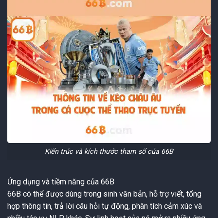
Kiến trúc và kích thước tham số của 66B
Ứng dụng và tiềm năng của 66B
66B có thể được dùng trong sinh văn bản, hỗ trợ viết, tổng
hợp thông tin, trả lời câu hỏi tự động, phân tích cảm xúc và