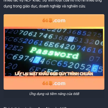
nhiều tác vụ NLP khác. Sự linh hoạt của nó mở ra nhiều ứng
dụng trong giáo dục, doanh nghiệp và nghiên cứu.
Ứng dụng và tiềm năng của 66B