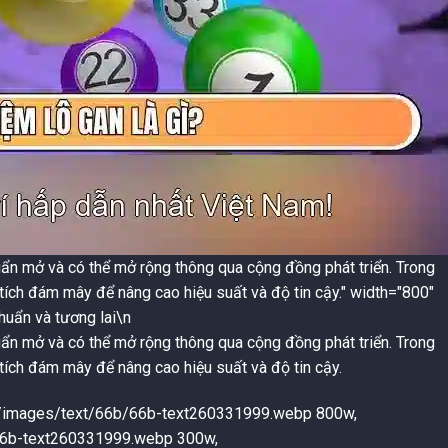
huẩn mở và có thể mở rộng thông qua cộng đồng phát triển. Trong
 tích đám mây để nâng cao hiệu suất và độ tin cậy.
" width="800"
huẩn và tương lai
\n
huẩn mở và có thể mở rộng thông qua cộng đồng phát triển. Trong
 tích đám mây để nâng cao hiệu suất và độ tin cậy.
om/images/text/66b/66b-text260331999.webp 800w,
66b-text260331999.webp 300w,