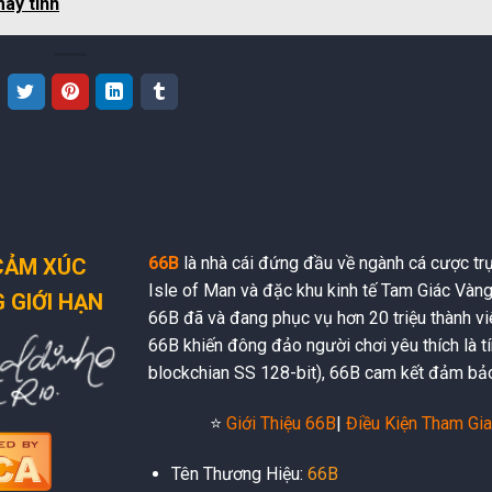
áy tính
66B
là nhà cái đứng đầu về ngành cá cược tr
CẢM XÚC
Isle of Man và đặc khu kinh tế Tam Giác Vàng
 GIỚI HẠN
66B đã và đang phục vụ hơn 20 triệu thành vi
66B khiến đông đảo người chơi yêu thích là 
blockchian SS 128-bit), 66B cam kết đảm bảo 
⭐️
Giới Thiệu 66B
|
Điều Kiện Tham Gi
Tên Thương Hiệu:
66B