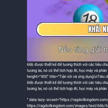
66b được thiết kế để tương thích với các tiêu c
tương lai, nó có thể tích hợp AI, học máy và phân
height="400" title="Tiện ích và ứng dụng\n
Tiêu c
66b được thiết kế để tương thích với các tiêu c
tương lai, nó có thể tích hợp AI, học máy và phân
" data-lazy-srcset="https://ragdollkingdom.c
https://ragdollkingdom.com/images/text/66b/