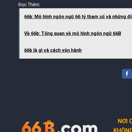
Đọc Thêm:
66b: Mô hình ngôn ngữ 66 tỷ tham số và những đi
Về 66b: Tổng quan về mô hình ngôn ngữ 66B
66b là gì và cách vận hành
NƠI 
KHÔNG