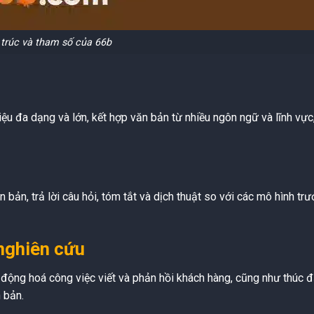
 trúc và tham số của 66b
iệu đa dạng và lớn, kết hợp văn bản từ nhiều ngôn ngữ và lĩnh vự
n bản, trả lời câu hỏi, tóm tắt và dịch thuật so với các mô hình trư
nghiên cứu
 tự động hoá công việc viết và phản hồi khách hàng, cũng như thúc 
 bản.