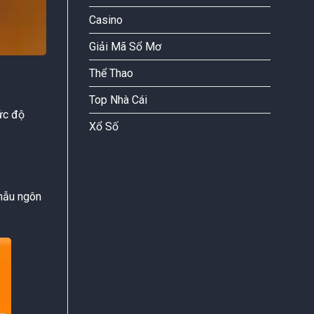
tỷ
Casino
tham
số
Giải Mã Sổ Mơ
Thể Thao
Top Nhà Cái
ức độ
Xổ Số
 mẫu ngôn