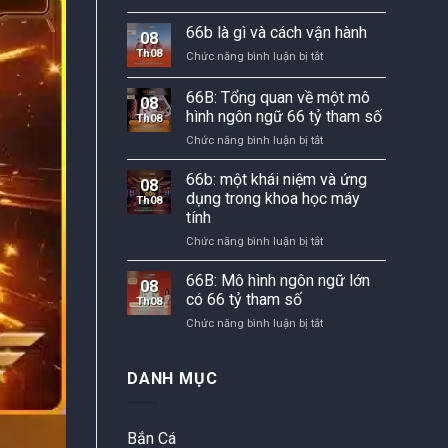
66b:
tỷ
Tổng
66b là gì và cách vận hành
tham
08
quan
số
Th08
66b
Chức năng bình luận bị tắt
về
và
là
mô
những
gì
66B: Tổng quan về một mô
hình
điều
08
và
ngôn
hình ngôn ngữ 66 tỷ tham số
cần
Th08
cách
ngữ
biết
66B:
Chức năng bình luận bị tắt
vận
66B
Tổng
hành
quan
66b: một khái niệm và ứng
08
về
dụng trong khoa học máy
Th08
một
tính
mô
66b:
Chức năng bình luận bị tắt
hình
một
ngôn
khái
ngữ
66B: Mô hình ngôn ngữ lớn
08
niệm
66
có 66 tỷ tham số
Th08
và
tỷ
66B:
Chức năng bình luận bị tắt
ứng
tham
Mô
dụng
số
hình
trong
ngôn
DANH MỤC
khoa
ngữ
học
lớn
máy
có
tính
Bắn Cá
66