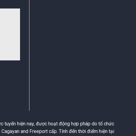
ực tuyến hiện nay, được hoạt động hợp pháp do tổ chức
 Cagayan and Freeport cấp. Tính đến thời điểm hiện tại